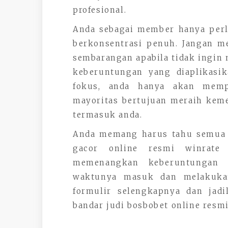
profesional.
Anda sebagai member hanya perl
berkonsentrasi penuh. Jangan m
sembarangan apabila tidak ingin
keberuntungan yang diaplikasik
fokus, anda hanya akan memp
mayoritas bertujuan meraih kem
termasuk anda.
Anda memang harus tahu semua h
gacor online resmi winrate
memenangkan keberuntungan 
waktunya masuk dan melakukan
formulir selengkapnya dan jad
bandar judi bosbobet online resmi