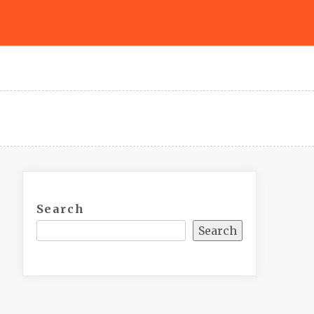
Search
Search