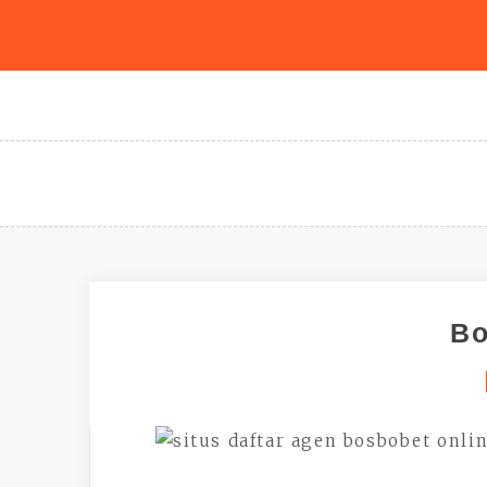
Skip
to
content
Bo